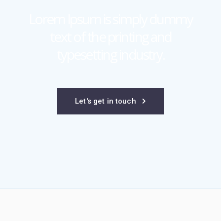
Lorem Ipsum is simply dummy
text of
the printing and
typesetting industry.
Let's get in touch