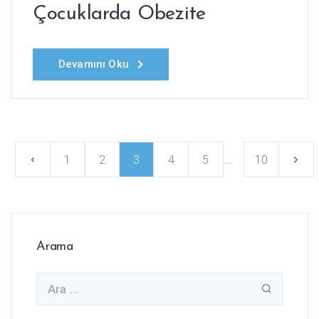
Çocuklarda Obezite
Devamını Oku
...
1
2
3
4
5
10
Arama